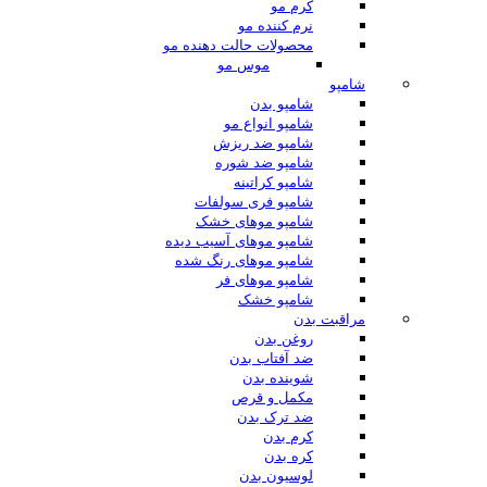
کرم مو
نرم کننده مو
محصولات حالت دهنده مو
موس مو
شامپو
شامپو بدن
شامپو انواع مو
شامپو ضد ریزش
شامپو ضد شوره
شامپو کراتینه
شامپو فری سولفات
شامپو موهای خشک
شامپو موهای آسیب دیده
شامپو موهای رنگ شده
شامپو موهای فر
شامپو خشک
مراقبت بدن
روغن بدن
ضد آفتاب بدن
شوینده بدن
مکمل و قرص
ضد ترک بدن
کرم بدن
کره بدن
لوسیون بدن