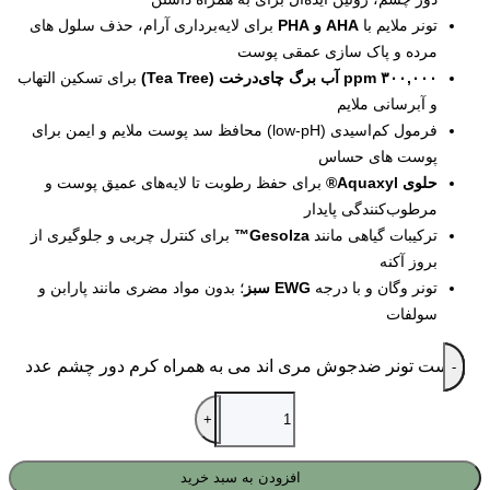
تونر ملایم با
AHA و PHA
برای لایه‌برداری آرام، حذف سلول‌ های
مرده و پاک‌ سازی عمقی پوست
۳۰۰,۰۰۰ ppm آب برگ چای‌درخت (Tea Tree)
برای تسکین التهاب
و آبرسانی ملایم
فرمول کم‌اسیدی (low-pH) محافظ سد پوست ملایم و ایمن برای
پوست‌ های حساس
حلوی Aquaxyl®
برای حفظ رطوبت تا لایه‌های عمیق پوست و
مرطوب‌کنندگی پایدار
ترکیبات گیاهی مانند
Gesolza™
برای کنترل چربی و جلوگیری از
بروز آکنه
تونر وگان و با درجه
EWG سبز
؛ بدون مواد مضری مانند پارابن و
سولفات
ست تونر ضدجوش مری اند می به همراه کرم دور چشم عدد
افزودن به سبد خرید