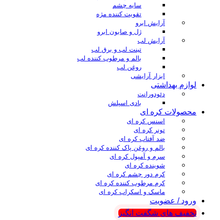
سایه چشم
تقویت کننده مژه
آرایش ابرو
ژل و صابون ابرو
آرایش لب
تینت لب و برق لب
بالم و مرطوب کننده لب
روغن لب
ابزار آرایشی
لوازم بهداشتی
دئودورانت
بادی اسپلش
محصولات کره ای
اسنس کره ای
تونر کره ای
ضد آفتاب کره ای
بالم و روغن پاک کننده کره ای
سرم و آمپول کره ای
شوینده کره ای
کرم دور چشم کره ای
کرم مرطوب کننده کره ای
ماسک و اسکراب کره ای
ورود / عضویت
تخفیف های شگفت انگیز