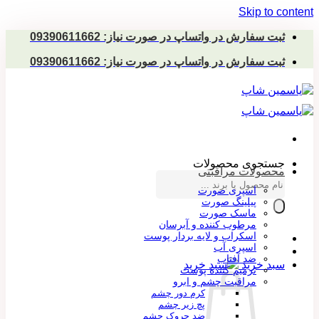
Skip to content
ثبت سفارش در واتساپ در صورت نیاز: 09390611662
ثبت سفارش در واتساپ در صورت نیاز: 09390611662
جستجوی محصولات
محصولات مراقبتی
اسپری صورت
پیلینگ صورت
ماسک صورت
مرطوب کننده و آبرسان
اسکراب و لایه بردار پوست
اسپری آب
ضد آفتاب
سبد خرید
ترمیم کننده پوست
مراقبت چشم و ابرو
کرم دور چشم
پچ زیر چشم
ضد چروک چشم