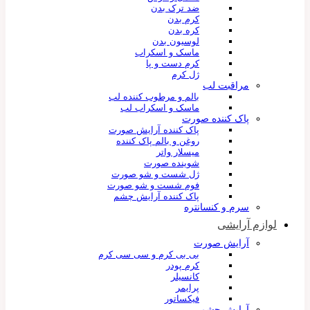
ضد ترک بدن
کرم بدن
کره بدن
لوسیون بدن
ماسک و اسکراب
کرم دست و پا
ژل کرم
مراقبت لب
بالم و مرطوب کننده لب
ماسک و اسکراب لب
پاک کننده صورت
پاک کننده آرایش صورت
روغن و بالم پاک کننده
میسلار واتر
شوینده صورت
ژل شست و شو صورت
فوم شست و شو صورت
پاک کننده آرایش چشم
سرم و کنسانتره
لوازم آرایشی
آرایش صورت
بی بی کرم و سی سی کرم
کرم پودر
کانسیلر
پرایمر
فیکساتور
آرایش چشم