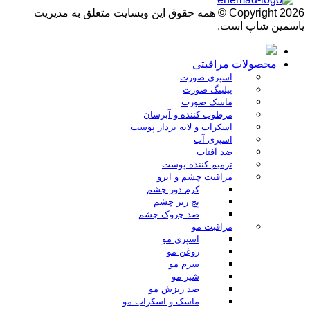
Copyright 2026 © همه حقوق این وبسایت متعلق به مدیریت
یاسمین شاپ است.
محصولات مراقبتی
اسپری صورت
پیلینگ صورت
ماسک صورت
مرطوب کننده و آبرسان
اسکراب و لایه بردار پوست
اسپری آب
ضد آفتاب
ترمیم کننده پوست
مراقبت چشم و ابرو
کرم دور چشم
پچ زیر چشم
ضد چروک چشم
مراقبت مو
اسپری مو
روغن مو
سرم مو
شیر مو
ضد ریزش مو
ماسک و اسکراب مو