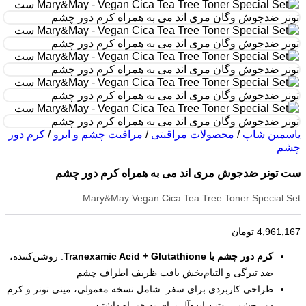
یاسمین شاپ
/
محصولات مراقبتی
/
مراقبت چشم و ابرو
/
کرم دور
چشم
ست تونر ضدجوش مری اند می به همراه کرم دور چشم
Mary&May Vegan Cica Tea Tree Toner Special Set
4,961,167
تومان
کرم دور چشم با Tranexamic Acid + Glutathione
: روشن‌کننده،
ضد تیرگی و التیام‌بخش بافت ظریف اطراف چشم
طراحی کاربردی برای سفر: شامل نسخه معمولی، مینی تونر و کرم
دور چشم، روتین ایده‌آل برای به همراه داشتن