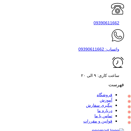
09390611662
واتساپ: 09390611662
ساعت کاری: ۹ الی ۲۰
فهرست
فروشگاه
آموزش
پیگیری سفارش
درباره ما
تماس با ما
قوانین و مقررات