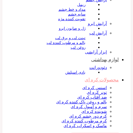
ریمل
مداد و خط چشم
سایه چشم
تقویت کننده مژه
آرایش ابرو
ژل و صابون ابرو
آرایش لب
تینت لب و برق لب
بالم و مرطوب کننده لب
روغن لب
ابزار آرایشی
لوازم بهداشتی
دئودورانت
بادی اسپلش
محصولات کره ای
اسنس کره ای
تونر کره ای
ضد آفتاب کره ای
بالم و روغن پاک کننده کره ای
سرم و آمپول کره ای
شوینده کره ای
کرم دور چشم کره ای
کرم مرطوب کننده کره ای
ماسک و اسکراب کره ای