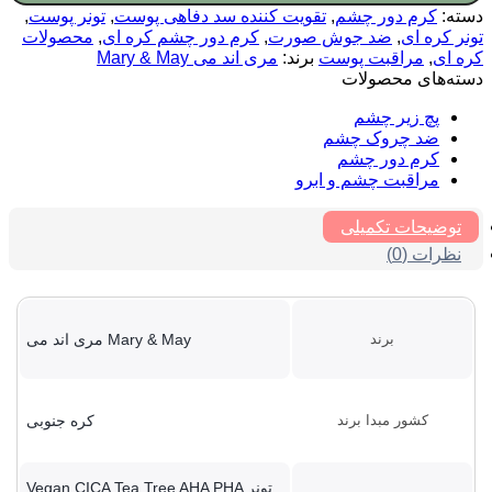
دسته:
کرم دور چشم
,
تقویت کننده سد دفاهی پوست
,
تونر پوست
,
تونر کره ای
,
ضد جوش صورت
,
کرم دور چشم کره ای
,
محصولات
کره ای
,
مراقبت پوست
برند:
مری اند می Mary & May
دسته‌های محصولات
پچ زیر چشم
ضد چروک چشم
کرم دور چشم
مراقبت چشم و ابرو
توضیحات تکمیلی
نظرات (0)
برند
Mary & May مری اند می
کشور مبدا برند
کره جنوبی
تونر Vegan CICA Tea Tree AHA PHA