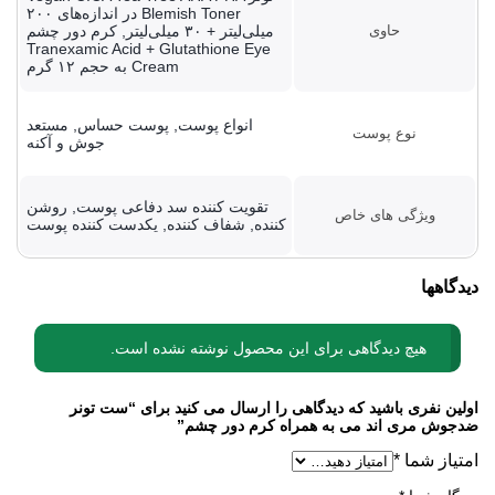
Blemish Toner در اندازه‌های ۲۰۰
حاوی
میلی‌لیتر + ۳۰ میلی‌لیتر, کرم دور چشم
Tranexamic Acid + Glutathione Eye
Cream به حجم ۱۲ گرم
انواع پوست, پوست حساس, مستعد
نوع پوست
جوش و آکنه
تقویت کننده سد دفاعی پوست, روشن
ویژگی های خاص
کننده, شفاف کننده, یکدست کننده پوست
دیدگاهها
هیچ دیدگاهی برای این محصول نوشته نشده است.
اولین نفری باشید که دیدگاهی را ارسال می کنید برای “ست تونر
ضدجوش مری اند می به همراه کرم دور چشم”
امتیاز شما
*