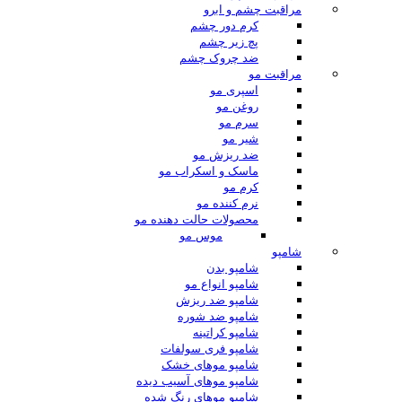
مراقبت چشم و ابرو
کرم دور چشم
پچ زیر چشم
ضد چروک چشم
مراقبت مو
اسپری مو
روغن مو
سرم مو
شیر مو
ضد ریزش مو
ماسک و اسکراب مو
کرم مو
نرم کننده مو
محصولات حالت دهنده مو
موس مو
شامپو
شامپو بدن
شامپو انواع مو
شامپو ضد ریزش
شامپو ضد شوره
شامپو کراتینه
شامپو فری سولفات
شامپو موهای خشک
شامپو موهای آسیب دیده
شامپو موهای رنگ شده