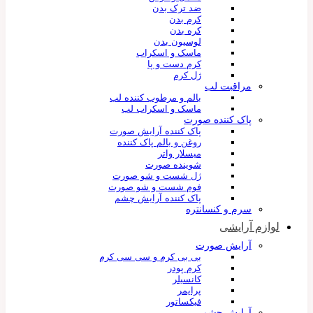
ضد ترک بدن
کرم بدن
کره بدن
لوسیون بدن
ماسک و اسکراب
کرم دست و پا
ژل کرم
مراقبت لب
بالم و مرطوب کننده لب
ماسک و اسکراب لب
پاک کننده صورت
پاک کننده آرایش صورت
روغن و بالم پاک کننده
میسلار واتر
شوینده صورت
ژل شست و شو صورت
فوم شست و شو صورت
پاک کننده آرایش چشم
سرم و کنسانتره
لوازم آرایشی
آرایش صورت
بی بی کرم و سی سی کرم
کرم پودر
کانسیلر
پرایمر
فیکساتور
آرایش چشم