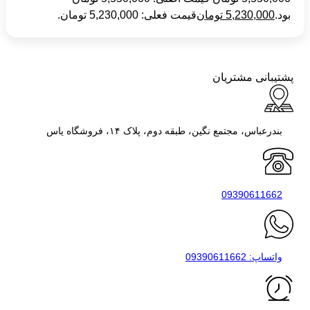
بود.
5,230,000
تومان
قیمت فعلی: 5,230,000 تومان.
پشتیبانی مشتریان
بندرعباس، مجتمع نگین، طبقه دوم، پلاک ۱۴، فروشگاه یاس
09390611662
واتساپ: 09390611662