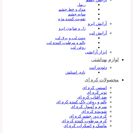
ریمل
مداد و خط چشم
سایه چشم
تقویت کننده مژه
آرایش ابرو
ژل و صابون ابرو
آرایش لب
تینت لب و برق لب
بالم و مرطوب کننده لب
روغن لب
ابزار آرایشی
لوازم بهداشتی
دئودورانت
بادی اسپلش
محصولات کره ای
اسنس کره ای
تونر کره ای
ضد آفتاب کره ای
بالم و روغن پاک کننده کره ای
سرم و آمپول کره ای
شوینده کره ای
کرم دور چشم کره ای
کرم مرطوب کننده کره ای
ماسک و اسکراب کره ای