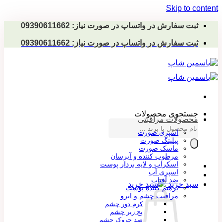
Skip to content
ثبت سفارش در واتساپ در صورت نیاز: 09390611662
ثبت سفارش در واتساپ در صورت نیاز: 09390611662
جستجوی محصولات
محصولات مراقبتی
اسپری صورت
پیلینگ صورت
ماسک صورت
مرطوب کننده و آبرسان
اسکراب و لایه بردار پوست
اسپری آب
ضد آفتاب
سبد خرید
ترمیم کننده پوست
مراقبت چشم و ابرو
کرم دور چشم
پچ زیر چشم
ضد چروک چشم