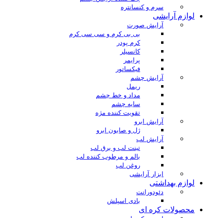
سرم و کنسانتره
لوازم آرایشی
آرایش صورت
بی بی کرم و سی سی کرم
کرم پودر
کانسیلر
پرایمر
فیکساتور
آرایش چشم
ریمل
مداد و خط چشم
سایه چشم
تقویت کننده مژه
آرایش ابرو
ژل و صابون ابرو
آرایش لب
تینت لب و برق لب
بالم و مرطوب کننده لب
روغن لب
ابزار آرایشی
لوازم بهداشتی
دئودورانت
بادی اسپلش
محصولات کره ای