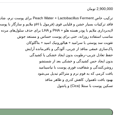
2,900,000
تومان
ترکیب خاص Peach Water + Lactobacillus Ferment برای پوست نرم، شاداب و سالم
فاقد ترکیبات بسیار خشن و قلیایی قوی (فرمول با pH ملایم و سازگار با پوست)
لایه‌برداری ملایم با پودر هسته هلو + PHA و LHA برای حذف سلول‌های مرده
مناسب استفاده روزانه، حتی برای پوست حساس و مستعد جوش
تقویت سد پوستی با سرامید + هیالورونیک اسید + بتاگلوکان
پاک‌سازی عمقی منافذ از چربی، آلودگی و باقی‌مانده آرایش
حفظ تعادل چربی–رطوبت بدون ایجاد خشکی یا کشیدگی
بدون ایجاد حس کشیدگی و خشکی بعد از شستشو
روشن‌کنندگی و شفافیت فوری پوست با نیاسینامید
بافت کرمی که به فوم نرم و متراکم تبدیل می‌شود
بهبود بافت ناهموار، کاهش کدری و ظاهر منافذ
تسکین پوست با سنتلا (Cica) و پانتنول