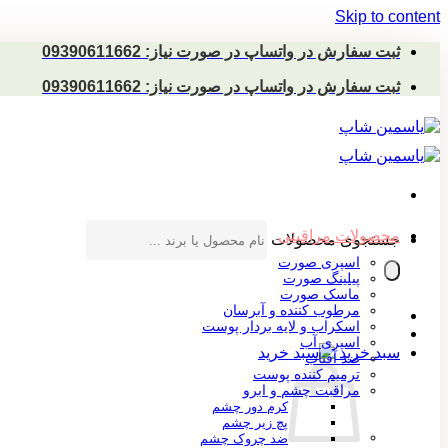
Skip to content
ثبت سفارش در واتساپ در صورت نیاز: 09390611662
ثبت سفارش در واتساپ در صورت نیاز: 09390611662
محصولات مراقبتی
جستجوی محصولات
اسپری صورت
پیلینگ صورت
ماسک صورت
مرطوب کننده و آبرسان
اسکراب و لایه بردار پوست
اسپری آب
سبد خرید
ضد آفتاب
ترمیم کننده پوست
مراقبت چشم و ابرو
کرم دور چشم
پچ زیر چشم
ضد چروک چشم