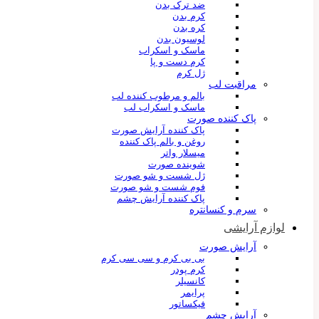
ضد ترک بدن
کرم بدن
کره بدن
لوسیون بدن
ماسک و اسکراب
کرم دست و پا
ژل کرم
مراقبت لب
بالم و مرطوب کننده لب
ماسک و اسکراب لب
پاک کننده صورت
پاک کننده آرایش صورت
روغن و بالم پاک کننده
میسلار واتر
شوینده صورت
ژل شست و شو صورت
فوم شست و شو صورت
پاک کننده آرایش چشم
سرم و کنسانتره
لوازم آرایشی
آرایش صورت
بی بی کرم و سی سی کرم
کرم پودر
کانسیلر
پرایمر
فیکساتور
آرایش چشم