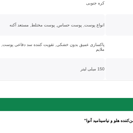
کره جنوبی
انواع پوست, پوست حساس, پوست مختلط, مستعد آکنه
پاکسازی عمیق بدون خشکی, تقویت کننده سد دفاعی پوست, جمع
ملایم
150 میلی لیتر
ننده هلو و نیاسینامید آنوا”