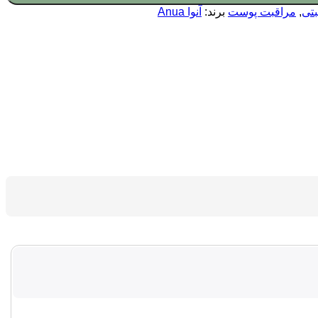
تی
,
مراقبت پوست
برند:
آنوا Anua