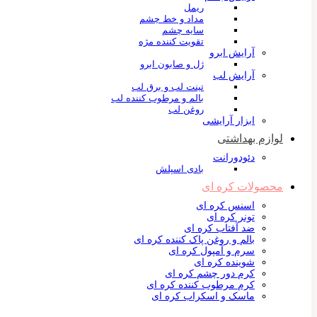
ریمل
مداد و خط چشم
سایه چشم
تقویت کننده مژه
آرایش ابرو
ژل و صابون ابرو
آرایش لب
تینت لب و برق لب
بالم و مرطوب کننده لب
روغن لب
ابزار آرایشی
لوازم بهداشتی
دئودورانت
بادی اسپلش
محصولات کره ای
اسنس کره ای
تونر کره ای
ضد آفتاب کره ای
بالم و روغن پاک کننده کره ای
سرم و آمپول کره ای
شوینده کره ای
کرم دور چشم کره ای
کرم مرطوب کننده کره ای
ماسک و اسکراب کره ای