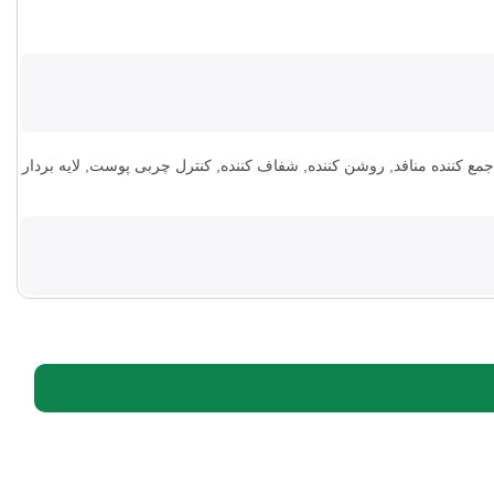
 کننده منافد, روشن کننده, شفاف کننده, کنترل چربی پوست, لایه بردار