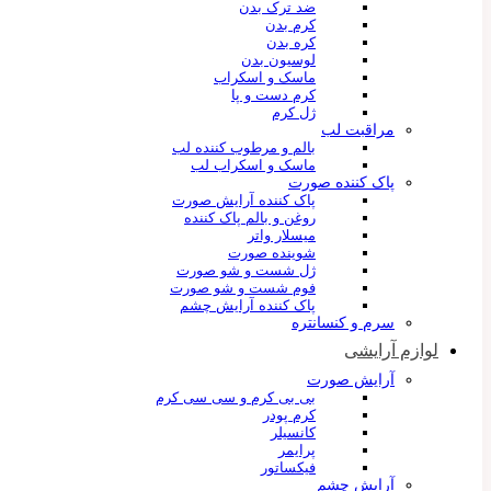
ضد ترک بدن
کرم بدن
کره بدن
لوسیون بدن
ماسک و اسکراب
کرم دست و پا
ژل کرم
مراقبت لب
بالم و مرطوب کننده لب
ماسک و اسکراب لب
پاک کننده صورت
پاک کننده آرایش صورت
روغن و بالم پاک کننده
میسلار واتر
شوینده صورت
ژل شست و شو صورت
فوم شست و شو صورت
پاک کننده آرایش چشم
سرم و کنسانتره
لوازم آرایشی
آرایش صورت
بی بی کرم و سی سی کرم
کرم پودر
کانسیلر
پرایمر
فیکساتور
آرایش چشم