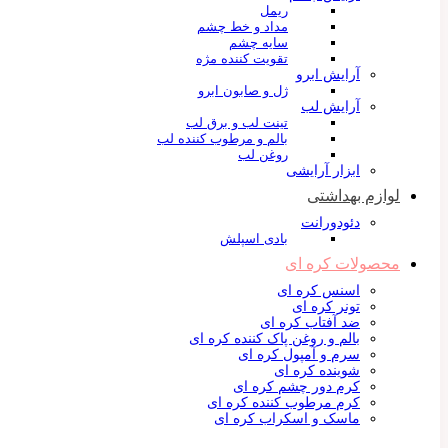
ریمل
مداد و خط چشم
سایه چشم
تقویت کننده مژه
آرایش ابرو
ژل و صابون ابرو
آرایش لب
تینت لب و برق لب
بالم و مرطوب کننده لب
روغن لب
ابزار آرایشی
لوازم بهداشتی
دئودورانت
بادی اسپلش
محصولات کره ای
اسنس کره ای
تونر کره ای
ضد آفتاب کره ای
بالم و روغن پاک کننده کره ای
سرم و آمپول کره ای
شوینده کره ای
کرم دور چشم کره ای
کرم مرطوب کننده کره ای
ماسک و اسکراب کره ای