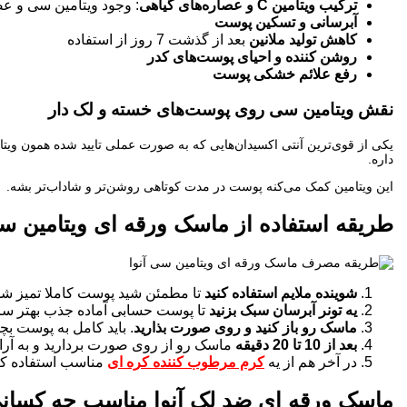
ترکیب ویتامین
C
و عصاره‌های گیاهی
: وجود ویتامین سی و عص
آبرسانی و تسکین پوست
کاهش تولید ملانین
بعد از گذشت 7 روز از استفاده
روشن کننده و احیای پوست‌های کدر
رفع علائم خشکی پوست
نقش ویتامین سی روی پوست‌های خسته و لک دار
یکی از قوی‌ترین آنتی اکسیدان‌هایی که به صورت عملی تایید شده همون ویتامین C هست که توی ماسک ورقه‌ ای ویتامین سی آنوا وجود داره. این ویتامین تاثیر 
داره.
این ویتامین کمک می‌کنه پوست در مدت کوتاهی روشن‌تر و شاداب‌تر بشه.
طریقه استفاده از ماسک ورقه ای ویتامین س
شوینده ملایم استفاده کنید
تا مطمئن شید پوست کاملا تمیز شد
یه تونر آبرسان سبک بزنید
تا پوست حسابی آماده جذب بهتر سر
ماسک رو باز کنید و روی صورت بذارید
. باید کامل به پوست بچ
بعد از 10 تا 20 دقیقه
ماسک رو از روی صورت بردارید و به آرا
در آخر هم از یه
کرم مرطوب کننده کره ای
مناسب استفاده کنی
ماسک ورقه ای ضد لک آنوا مناسب چه کسا