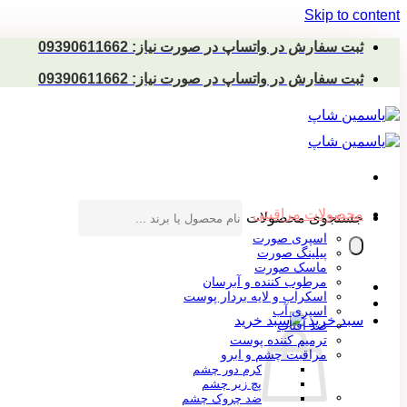
Skip to content
ثبت سفارش در واتساپ در صورت نیاز: 09390611662
ثبت سفارش در واتساپ در صورت نیاز: 09390611662
محصولات مراقبتی
جستجوی محصولات
اسپری صورت
پیلینگ صورت
ماسک صورت
مرطوب کننده و آبرسان
اسکراب و لایه بردار پوست
اسپری آب
سبد خرید
ضد آفتاب
ترمیم کننده پوست
مراقبت چشم و ابرو
کرم دور چشم
پچ زیر چشم
ضد چروک چشم