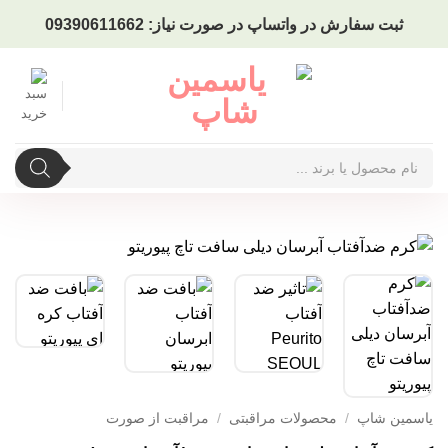
Ski
ثبت سفارش در واتساپ در صورت نیاز: 09390611662
t
conten
جستجوی
محصولات
یاسمین شاپ
/
محصولات مراقبتی
/
مراقبت از صورت