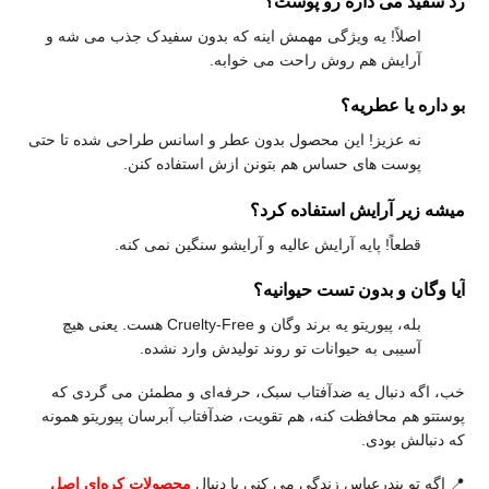
رد سفید می‌ ذاره رو پوست؟
اصلاً! یه ویژگی مهمش اینه که بدون سفیدک جذب می‌ شه و
آرایش هم روش راحت می‌ خوابه.
بو داره یا عطریه؟
نه عزیز! این محصول بدون عطر و اسانس طراحی شده تا حتی
پوست‌ های حساس هم بتونن ازش استفاده کنن.
میشه زیر آرایش استفاده کرد؟
قطعاً! پایه آرایش عالیه و آرایشو سنگین نمی‌ کنه.
آیا وگان و بدون تست حیوانیه؟
بله، پیوریتو یه برند وگان و Cruelty-Free هست. یعنی هیچ
آسیبی به حیوانات تو روند تولیدش وارد نشده.
خب، اگه دنبال یه ضدآفتاب سبک، حرفه‌ای و مطمئن می‌ گردی که
پوستتو هم محافظت کنه، هم تقویت، ضدآفتاب آبرسان پیوریتو همونه
که دنبالش بودی.
📍 اگه تو بندرعباس زندگی می‌ کنی یا دنبال
محصولات کره‌ای اصل