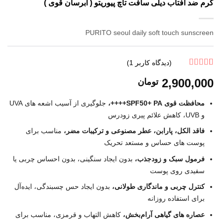
کرم ضد آفتاب دیلی سافت تاچ پیوریتو ( آبرسان قوی )
PURITO seoul daily soft touch sunscreen
(دیدگاه کاربر
1
)
1
امتیاز
5
از 5
2,900,000
تومان
امتیاز
مشتری
محافظت قوی SPF50+ PA++++،
جلوگیری از آسیب اشعه‌ های UVA
و UVB، کاهش علائم پیری زودرس
فاقد الکل، پارابن، عطر مصنوعی و ترکیبات مضر،
مناسب برای
پوست‌ های حساس و مستعد تحریک
فرمول سبک و زودجذب،
بدون ایجاد سنگینی، بدون احساس چربی یا
سفیدی روی پوست
کنترل چربی و ماندگاری طولانی،
بدون ایجاد حس چسبندگی، ایده‌آل
برای استفاده روزانه
عصاره‌ های گیاهی آرام‌بخش،
کاهش التهاب و قرمزی، مناسب برای