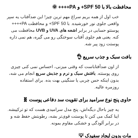
محافظت بالا با SPF 50+ و PA++++ 🌞
خب اول از همه بریم سراغ مهم‌ ترین چیز! این ضدآفتاب یه سپر
واقعی جلوی نور خورشیده. با SPF 50+ و محافظت PA++++
پوستتو حسابی در برابر
اشعه‌ های UVA و UVB
محافظت می‌
کنه. یعنی هم جلوی آفتاب‌ سوختگی رو می‌ گیره، هم نمی‌ ذاره
پوستت زود پیر شه.
بافت سبک و جذب سریع 👌
از اون ضدآفتاباست که وقتی میزنی، احساس نمی‌ کنی چیزی
روی پوستته.
بافتش سبک و نرم و جذبش سریع
انجام می‌ شه،
بدون اینکه حس چربی یا سنگینی بهت بده. برای استفاده
روزمره عالیه.
حاوی پنج نوع سرامید برای تقویت سد دفاعی پوست 🧬
یه چیز باحال دیگه‌اش، پنج مدل سرامیدی هست که تو ترکیبشه.
اینا کمک می‌ کنن تا پوستت قوی‌تر بشه، رطوبتش حفظ شه و
در برابر آلودگی و خشکی مقاوم بمونه.
مات بدون ایجاد سفیدک 💡