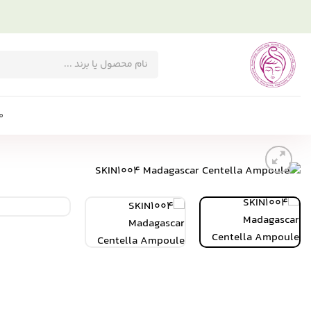
Ski
t
conten
جستجوی
محصولات
م