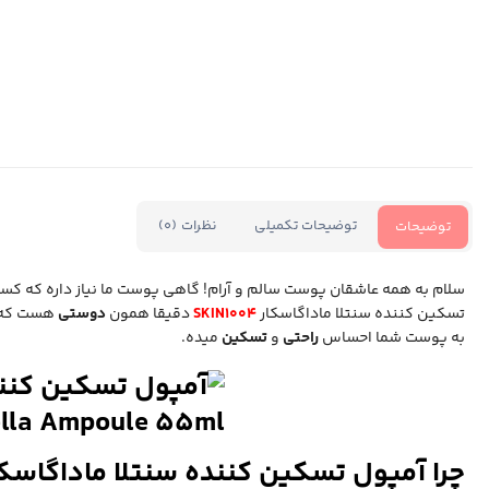
توضیحات تکمیلی
نظرات (0)
توضیحات
سلام به همه عاشقان پوست سالم و آرام! گاهی پوست ما نیاز داره که کس
تسکین کننده سنتلا ماداگاسکار
SKIN1004
دقیقا همون
دوستی
هست که می
به پوست شما احساس
راحتی
و
تسکین
میده.
چرا آمپول تسکین‌ کننده سنتلا ماداگاسکار اسکین 1004 رو دوس