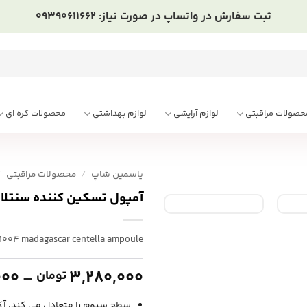
ثبت سفارش در واتساپ در صورت نیاز: 09390611662
حصولات مراقبتی
لوازم آرایشی
لوازم بهداشتی
محصولات کره ای
یاسمین شاپ
/
محصولات مراقبتی
/
آمپول تسکین کننده سنتلا ما
n1004 madagascar centella ampoule
000
–
3,280,000
تومان
سطح سبوم را متعادل می کند، آک