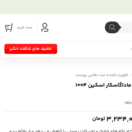
سبد خرید
تخفیف های شگفت انگیز
تقویت کننده سد دفاعی پوست
داگاسکار اسکین 1004
ski
Price
3,234,
تومان
range:
نه، لکه های خشک و تحریکات پوستی را کاهش می دهد و از علائم پیری