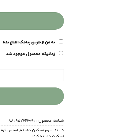
آمپول تسکین کننده سنتلا ماداگاسکار اس
به من از طریق پیامک اطلاع بده
زمانیکه محصول موجود شد
شناسه محصول:
8809576260601
دسته:
سرم تسکین دهنده
,
اسنس کره ا
تسکین دهنده کره ای