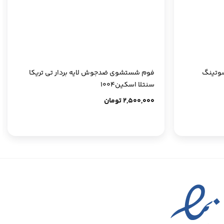
+
+
سوتینگ
فوم شستشوی ضدجوش لایه بردار تی تریکا
سنتلا اسکین1004
2,500,000
تومان