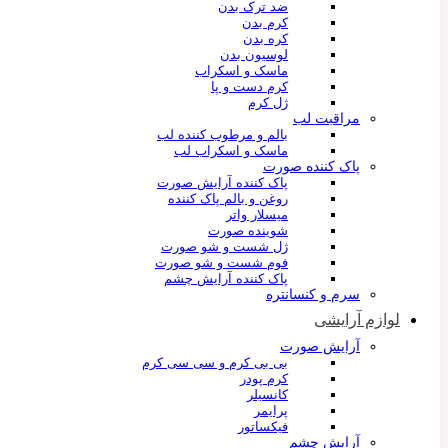
ضد ترک بدن
کرم بدن
کره بدن
لوسیون بدن
ماسک و اسکراب
کرم دست و پا
ژل کرم
مراقبت لب
بالم و مرطوب کننده لب
ماسک و اسکراب لب
پاک کننده صورت
پاک کننده آرایش صورت
روغن و بالم پاک کننده
میسلار واتر
شوینده صورت
ژل شست و شو صورت
فوم شست و شو صورت
پاک کننده آرایش چشم
سرم و کنسانتره
لوازم آرایشی
آرایش صورت
بی بی کرم و سی سی کرم
کرم پودر
کانسیلر
پرایمر
فیکساتور
آرایش چشم