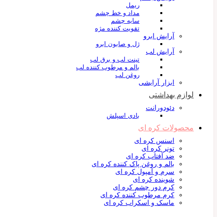
ریمل
مداد و خط چشم
سایه چشم
تقویت کننده مژه
آرایش ابرو
ژل و صابون ابرو
آرایش لب
تینت لب و برق لب
بالم و مرطوب کننده لب
روغن لب
ابزار آرایشی
لوازم بهداشتی
دئودورانت
بادی اسپلش
محصولات کره ای
اسنس کره ای
تونر کره ای
ضد آفتاب کره ای
بالم و روغن پاک کننده کره ای
سرم و آمپول کره ای
شوینده کره ای
کرم دور چشم کره ای
کرم مرطوب کننده کره ای
ماسک و اسکراب کره ای