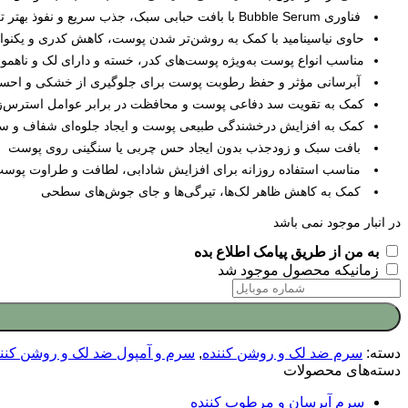
فناوری Bubble Serum با بافت حبابی سبک، جذب سریع و نفوذ بهتر ترکیبات فعال به لایه‌های پوست
حاوی نیاسینامید با کمک به روشن‌تر شدن پوست، کاهش کدری و یکنو
مناسب انواع پوست به‌ویژه پوست‌های کدر، خسته و دارای لک و ناهم
آبرسانی مؤثر و حفظ رطوبت پوست برای جلوگیری از خشکی و اح
کمک به تقویت سد دفاعی پوست و محافظت در برابر عوامل استرس‌
کمک به افزایش درخشندگی طبیعی پوست و ایجاد جلوه‌ای شفاف و سا
بافت سبک و زودجذب بدون ایجاد حس چربی یا سنگینی روی پوست
مناسب استفاده روزانه برای افزایش شادابی، لطافت و طراوت پوس
کمک به کاهش ظاهر لک‌ها، تیرگی‌ها و جای جوش‌های سطحی
در انبار موجود نمی باشد
به من از طریق پیامک اطلاع بده
زمانیکه محصول موجود شد
دسته:
سرم ضد لک و روشن کننده
,
سرم و آمپول ضد لک و روشن کنند
دسته‌های محصولات
سرم آبرسان و مرطوب کننده