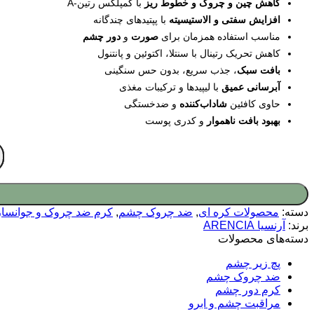
کاهش چین‌ و چروک و خطوط ریز
با کمپلکس رتین-A
افزایش سفتی و الاستیسیته
با پپتیدهای چندگانه
مناسب استفاده همزمان برای
صورت
و
دور چشم
کاهش تحریک رتینال با سنتلا، اکتوئین و پانتنول
بافت سبک
، جذب سریع، بدون حس سنگینی
آبرسانی عمیق
با لیپیدها و ترکیبات مغذی
حاوی کافئین
شاداب‌کننده
و ضدخستگی
بهبود بافت ناهموار
و کدری پوست
دسته:
محصولات کره ای
,
ضد چروک چشم
,
کرم ضد چروک و جوانساز
برند:
آرنسیا ARENCIA
دسته‌های محصولات
پچ زیر چشم
ضد چروک چشم
کرم دور چشم
مراقبت چشم و ابرو