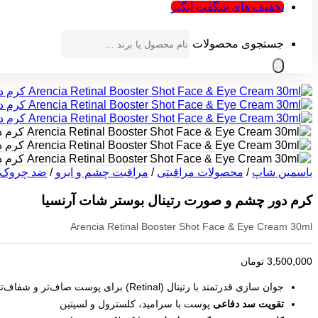
تخفیف های شگفت انگیز
جستجوی محصولات
یاسمین شاپ
/
محصولات مراقبتی
/
مراقبت چشم و ابرو
/
ضد چروک
کرم دور چشم و صورت رتینال بوستر شات آرنسیا
Arencia Retinal Booster Shot Face & Eye Cream 30ml
3,500,000
تومان
جوان‌ سازی قدرتمند با رتینال (Retinal) برای پوست صاف‌تر و شفاف‌تر
تقویت سد دفاعی
پوست با سرامید، کلسترول و لسیتین