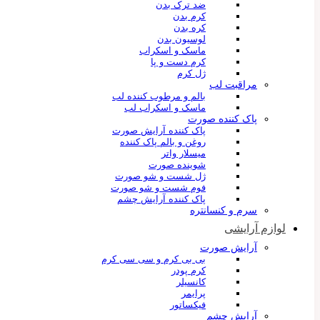
ضد ترک بدن
کرم بدن
کره بدن
لوسیون بدن
ماسک و اسکراب
کرم دست و پا
ژل کرم
مراقبت لب
بالم و مرطوب کننده لب
ماسک و اسکراب لب
پاک کننده صورت
پاک کننده آرایش صورت
روغن و بالم پاک کننده
میسلار واتر
شوینده صورت
ژل شست و شو صورت
فوم شست و شو صورت
پاک کننده آرایش چشم
سرم و کنسانتره
لوازم آرایشی
آرایش صورت
بی بی کرم و سی سی کرم
کرم پودر
کانسیلر
پرایمر
فیکساتور
آرایش چشم