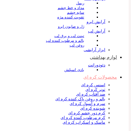
ریمل
مداد و خط چشم
سایه چشم
تقویت کننده مژه
آرایش ابرو
ژل و صابون ابرو
آرایش لب
تینت لب و برق لب
بالم و مرطوب کننده لب
روغن لب
ابزار آرایشی
لوازم بهداشتی
دئودورانت
بادی اسپلش
محصولات کره ای
اسنس کره ای
تونر کره ای
ضد آفتاب کره ای
بالم و روغن پاک کننده کره ای
سرم و آمپول کره ای
شوینده کره ای
کرم دور چشم کره ای
کرم مرطوب کننده کره ای
ماسک و اسکراب کره ای