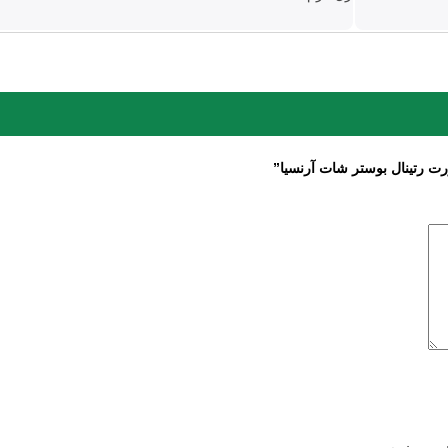
رت رتینال بوستر شات آرنسیا”
هی می‌نویسم.